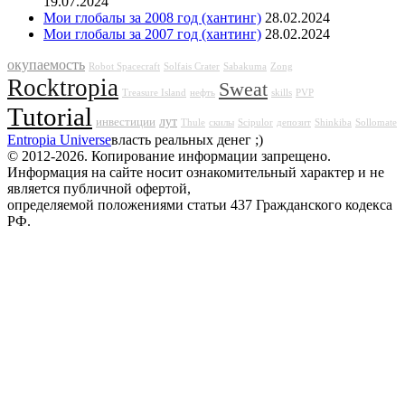
19.07.2024
Мои глобалы за 2008 год (хантинг)
28.02.2024
Мои глобалы за 2007 год (хантинг)
28.02.2024
окупаемость
Robot Spacecraft
Solfais Crater
Sabakuma
Zong
Rocktropia
Sweat
Treasure Island
нефть
skills
PVP
Tutorial
лут
инвестиции
Thule
скилы
Scipulor
депозит
Shinkiba
Sollomate
Entropia Universe
власть реальных денег ;)
© 2012-2026. Копирование информации запрещено.
Информация на сайте носит ознакомительный характер и не
является публичной офертой,
определяемой положениями статьи 437 Гражданского кодекса
РФ.