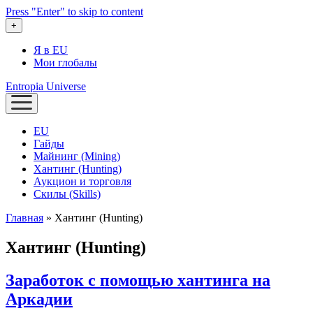
Press "Enter" to skip to content
open
+
menu
Я в EU
Мои глобалы
Entropia Universe
open
menu
EU
Гайды
Майнинг (Mining)
Хантинг (Hunting)
Аукцион и торговля
Скилы (Skills)
Главная
»
Хантинг (Hunting)
Хантинг (Hunting)
Заработок с помощью хантинга на
Аркадии